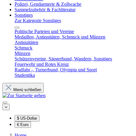
Polizei, Gendarmerie & Zollwache
Sammelzubehör & Fachliteratur
Sonstiges
Zur Kategorie Sonstiges
Politische Parteien und Vereine
Medaillen, Antiquitäten, Schmuck und Münzen
Antiquitäten
Schmuck
Münzen
Schützenvereine, Sängerbund, Wandern, Sonstiges
Feuerwehr und Rotes Kreuz
Radfahr -, Turnerbund, Olympia und Sport
Studentika
Menü schließen
$
US-Dollar
€
Euro
Home