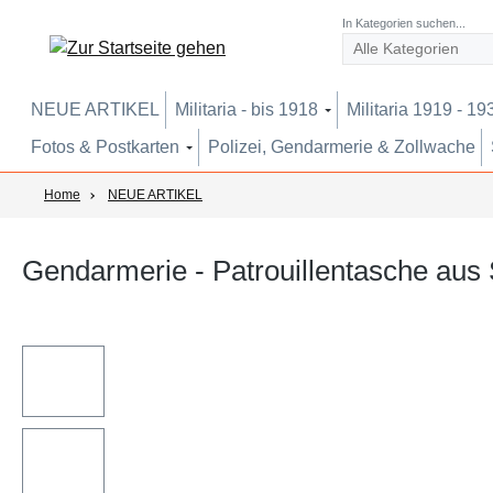
um Hauptinhalt springen
Zur Suche springen
Zur Hauptnavigation springen
In Kategorien suchen...
NEUE ARTIKEL
Militaria - bis 1918
Militaria 1919 - 19
Fotos & Postkarten
Polizei, Gendarmerie & Zollwache
Home
NEUE ARTIKEL
Gendarmerie - Patrouillentasche aus