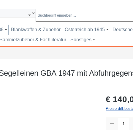
38
Blankwaffen & Zubehör
Österreich ab 1945
Deutsches
Sammelzubehör & Fachliteratur
Sonstiges
 Segelleinen GBA 1947 mit Abfuhrgegen
Regulärer Pr
€ 140,
Preise diff.bes
Produkt Anzah