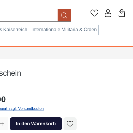
 Kaiserreich
Internationale Militaria & Orden
schein
eis:
00
teuert zzgl. Versandkosten
l: Gib den gewünschten Wert ein oder benutze die Schaltflächen um 
In den Warenkorb