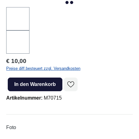
Regulärer Preis:
€ 10,00
Preise diff.besteuert zzgl. Versandkosten
Produkt Anzahl: Gib den gewünschten Wert ein oder benutze die Sc
In den Warenkorb
Artikelnummer:
M70715
Foto