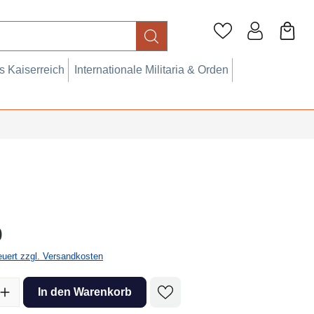
 Kaiserreich
Internationale Militaria & Orden
eis:
0
teuert zzgl. Versandkosten
l: Gib den gewünschten Wert ein oder benutze die Schaltflächen um 
In den Warenkorb