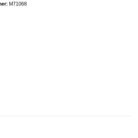
mer:
M71068