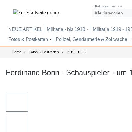
um Hauptinhalt springen
Zur Suche springen
Zur Hauptnavigation springen
In Kategorien suchen...
NEUE ARTIKEL
Militaria - bis 1918
Militaria 1919 - 19
Fotos & Postkarten
Polizei, Gendarmerie & Zollwache
Home
Fotos & Postkarten
1919 - 1938
Ferdinand Bonn - Schauspieler - um 