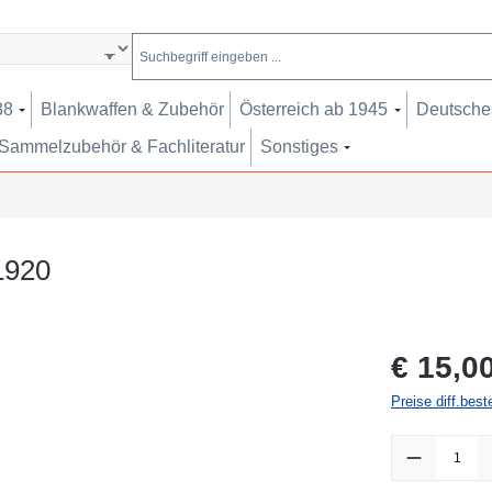
38
Blankwaffen & Zubehör
Österreich ab 1945
Deutsches
Sammelzubehör & Fachliteratur
Sonstiges
1920
Regulärer Pr
€ 15,0
Preise diff.bes
Produkt Anzah