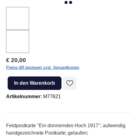
Regulärer Preis:
€ 20,00
Preise diff.besteuert zzgl. Versandkosten
Produkt Anzahl: Gib den gewünschten Wert ein oder benutze die Sc
In den Warenkorb
Artikelnummer:
M77621
Feldpostkarte "Ein donnerndes Hoch 1917"; aufwendig
handgezeichnete Postkarte; gelaufen;