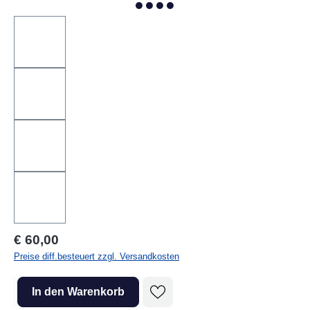
Regulärer Preis:
€ 60,00
Preise diff.besteuert zzgl. Versandkosten
Produkt Anzahl: Gib den gewünschten Wert ein oder benutze die Sc
In den Warenkorb