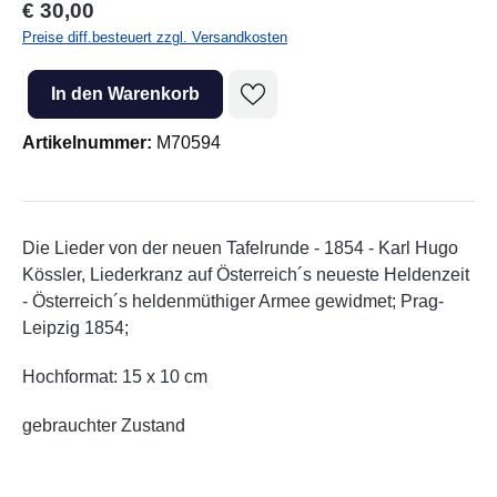
Regulärer Preis:
€ 30,00
Preise diff.besteuert zzgl. Versandkosten
Produkt Anzahl: Gib den gewünschten Wert ein oder benutze die Sc
In den Warenkorb
Artikelnummer:
M70594
Die Lieder von der neuen Tafelrunde - 1854 - Karl Hugo
Kössler, Liederkranz auf Österreich´s neueste Heldenzeit
- Österreich´s heldenmüthiger Armee gewidmet; Prag-
Leipzig 1854;
Hochformat: 15 x 10 cm
gebrauchter Zustand