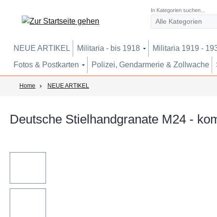
um Hauptinhalt springen
Zur Suche springen
Zur Hauptnavigation springen
In Kategorien suchen...
NEUE ARTIKEL
Militaria - bis 1918
Militaria 1919 - 19
Fotos & Postkarten
Polizei, Gendarmerie & Zollwache
Home
NEUE ARTIKEL
Deutsche Stielhandgranate M24 - ko