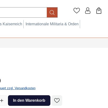
 Kaiserreich
Internationale Militaria & Orden
eis:
0
teuert zzgl. Versandkosten
l: Gib den gewünschten Wert ein oder benutze die Schaltflächen um 
In den Warenkorb