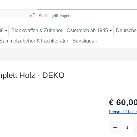
38
Blankwaffen & Zubehör
Österreich ab 1945
Deutsches
Sammelzubehör & Fachliteratur
Sonstiges
mplett Holz - DEKO
Regulärer Pr
€ 60,0
Preise diff.bes
Produkt Anzah