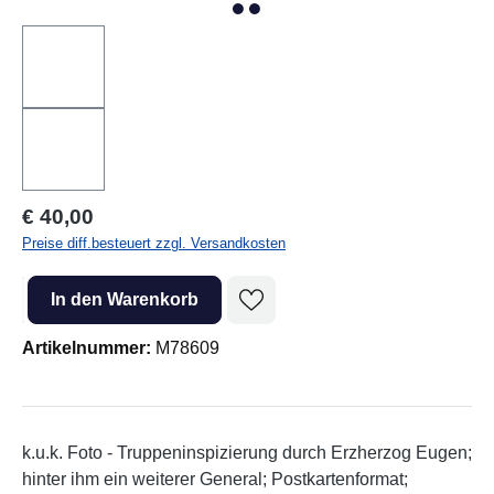
Regulärer Preis:
€ 40,00
Preise diff.besteuert zzgl. Versandkosten
Produkt Anzahl: Gib den gewünschten Wert ein oder benutze die Sc
In den Warenkorb
Artikelnummer:
M78609
k.u.k. Foto - Truppeninspizierung durch Erzherzog Eugen;
hinter ihm ein weiterer General; Postkartenformat;