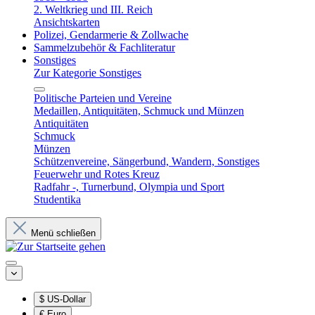
2. Weltkrieg und III. Reich
Ansichtskarten
Polizei, Gendarmerie & Zollwache
Sammelzubehör & Fachliteratur
Sonstiges
Zur Kategorie Sonstiges
Politische Parteien und Vereine
Medaillen, Antiquitäten, Schmuck und Münzen
Antiquitäten
Schmuck
Münzen
Schützenvereine, Sängerbund, Wandern, Sonstiges
Feuerwehr und Rotes Kreuz
Radfahr -, Turnerbund, Olympia und Sport
Studentika
Menü schließen
$
US-Dollar
€
Euro