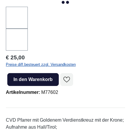
Regulärer Preis:
€ 25,00
Preise diff.besteuert zzgl. Versandkosten
Produkt Anzahl: Gib den gewünschten Wert ein oder benutze die Sc
In den Warenkorb
Artikelnummer:
M77602
CVD Pfarrer mit Goldenem Verdienstkreuz mit der Krone;
Aufnahme aus Hall/Tirol;