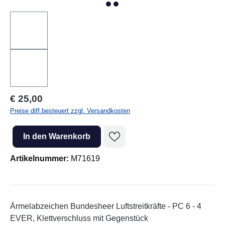
Regulärer Preis:
€ 25,00
Preise diff.besteuert zzgl. Versandkosten
Produkt Anzahl: Gib den gewünschten Wert ein oder benutze die Sc
In den Warenkorb
Artikelnummer:
M71619
Ärmelabzeichen Bundesheer Luftstreitkräfte - PC 6 - 4
EVER, Klettverschluss mit Gegenstück