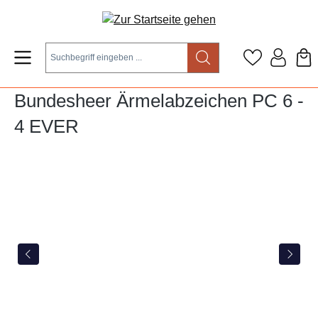
Zum Hauptinhalt springen
Bundesheer Ärmelabzeichen PC 6 -
4 EVER