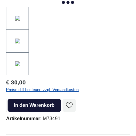
Regulärer Preis:
€ 30,00
Preise diff.besteuert zzgl. Versandkosten
Produkt Anzahl: Gib den gewünschten Wert ein oder benutze die Sc
In den Warenkorb
Artikelnummer:
M73491