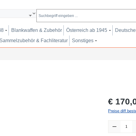
38
Blankwaffen & Zubehör
Österreich ab 1945
Deutsches
Sammelzubehör & Fachliteratur
Sonstiges
Regulärer Pr
€ 170,
Preise diff.bes
Produkt Anzah