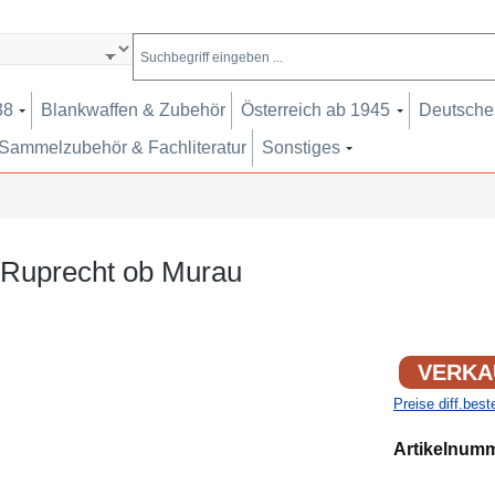
38
Blankwaffen & Zubehör
Österreich ab 1945
Deutsches
Sammelzubehör & Fachliteratur
Sonstiges
 Ruprecht ob Murau
VERKA
Preise diff.bes
Artikelnum