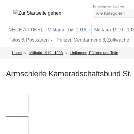
um Hauptinhalt springen
Zur Suche springen
Zur Hauptnavigation springen
In Kategorien suchen...
NEUE ARTIKEL
Militaria - bis 1918
Militaria 1919 - 19
Fotos & Postkarten
Polizei, Gendarmerie & Zollwache
Home
Militaria 1919 - 1938
Uniformen, Effekten und Teile
Armschleife Kameradschaftsbund St.