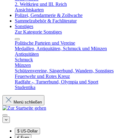
2. Weltkrieg und III. Reich
Ansichtskarten
Polizei, Gendarmerie & Zollwache
Sammelzubehör & Fachliteratur
Sonstiges
Zur Kategorie Sonstiges
Politische Parteien und Vereine
Medaillen, Antiquitäten, Schmuck und Münzen
Antiquitäten
Schmuck
Münzen
Schützenvereine, Sängerbund, Wandern, Sonstiges
Feuerwehr und Rotes Kreuz
Radfahr -, Turnerbund, Olympia und Sport
Studentika
Menü schließen
$
US-Dollar
€
Euro