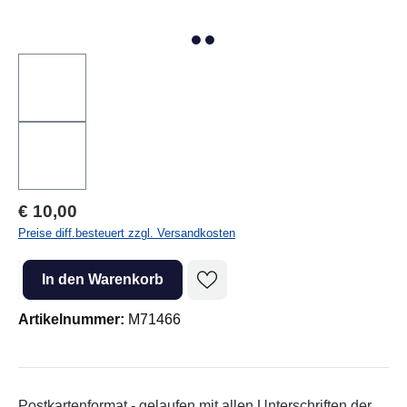
Regulärer Preis:
€ 10,00
Preise diff.besteuert zzgl. Versandkosten
Produkt Anzahl: Gib den gewünschten Wert ein oder benutze die Sc
In den Warenkorb
Artikelnummer:
M71466
Postkartenformat - gelaufen mit allen Unterschriften der