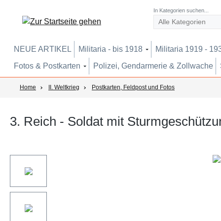
um Hauptinhalt springen
Zur Suche springen
Zur Hauptnavigation springen
In Kategorien suchen...
NEUE ARTIKEL
Militaria - bis 1918
Militaria 1919 - 19
Fotos & Postkarten
Polizei, Gendarmerie & Zollwache
Home
II. Weltkrieg
Postkarten, Feldpost und Fotos
3. Reich - Soldat mit Sturmgeschützu