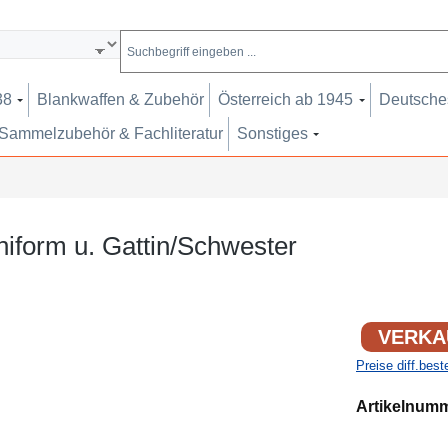
38
Blankwaffen & Zubehör
Österreich ab 1945
Deutsches
Sammelzubehör & Fachliteratur
Sonstiges
niform u. Gattin/Schwester
VERKA
Preise diff.bes
Artikelnum