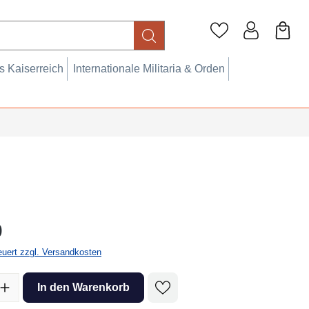
 Kaiserreich
Internationale Militaria & Orden
eis:
0
teuert zzgl. Versandkosten
l: Gib den gewünschten Wert ein oder benutze die Schaltflächen um 
In den Warenkorb