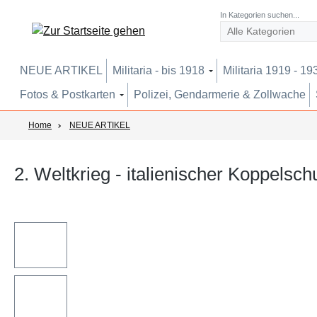
um Hauptinhalt springen
Zur Suche springen
Zur Hauptnavigation springen
In Kategorien suchen...
NEUE ARTIKEL
Militaria - bis 1918
Militaria 1919 - 19
Fotos & Postkarten
Polizei, Gendarmerie & Zollwache
Home
NEUE ARTIKEL
2. Weltkrieg - italienischer Koppels