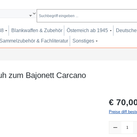
38
Blankwaffen & Zubehör
Österreich ab 1945
Deutsches
Sammelzubehör & Fachliteratur
Sonstiges
chuh zum Bajonett Carcano
Regulärer Pr
€ 70,0
Preise diff.bes
Produkt Anzah