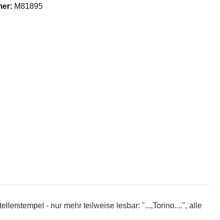
mer:
M81895
erstempel - nur mehr teilweise lesbar: "...,Torino....", alle