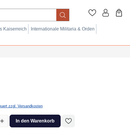
 Kaiserreich
Internationale Militaria & Orden
eis:
teuert zzgl. Versandkosten
l: Gib den gewünschten Wert ein oder benutze die Schaltflächen um 
In den Warenkorb