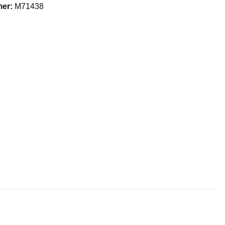
mer:
M71438