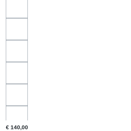
Regulärer Preis:
€ 140,00