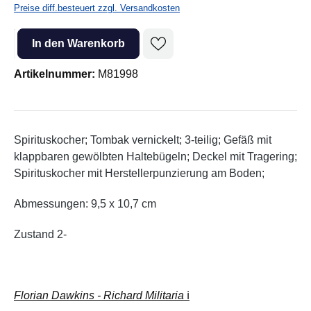
Preise diff.besteuert zzgl. Versandkosten
Produkt Anzahl: Gib den gewünschten Wert ein oder benutze die Sc
In den Warenkorb
Artikelnummer:
M81998
Spirituskocher; Tombak vernickelt; 3-teilig; Gefäß mit
klappbaren gewölbten Haltebügeln; Deckel mit Tragering;
Spirituskocher mit Herstellerpunzierung am Boden;
Abmessungen: 9,5 x 10,7 cm
Zustand 2-
Florian Dawkins - Richard Militaria
ℹ️