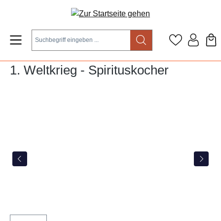
Zum Hauptinhalt springen
1. Weltkrieg - Spirituskocher