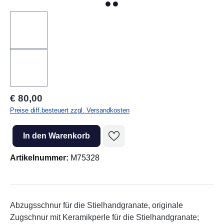
Regulärer Preis:
€ 80,00
Preise diff.besteuert zzgl. Versandkosten
Produkt Anzahl: Gib den gewünschten Wert ein oder benutze die Sc
In den Warenkorb
Artikelnummer:
M75328
Abzugsschnur für die Stielhandgranate, originale
Zugschnur mit Keramikperle für die Stielhandgranate;