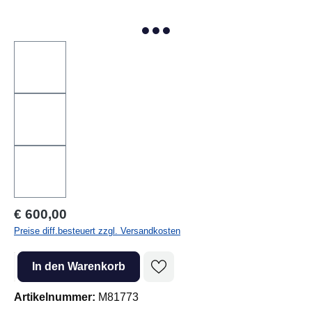
Regulärer Preis:
€ 600,00
Preise diff.besteuert zzgl. Versandkosten
Produkt Anzahl: Gib den gewünschten Wert ein oder benutze die Sc
In den Warenkorb
Artikelnummer:
M81773